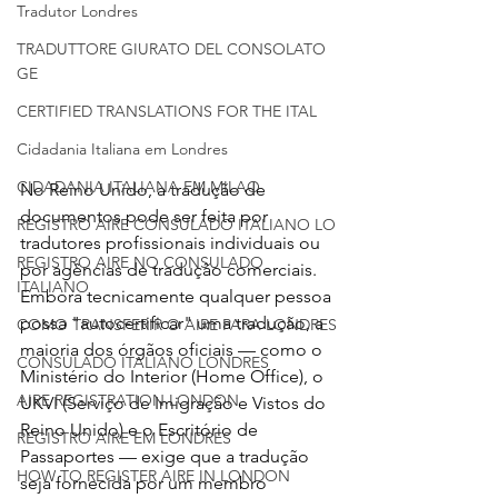
Tradutor Londres
TRADUTTORE GIURATO DEL CONSOLATO
GE
CERTIFIED TRANSLATIONS FOR THE ITAL
Cidadania Italiana em Londres
CIDADANIA ITALIANA EM MILAO
No Reino Unido, a tradução de 
documentos pode ser feita por 
REGISTRO AIRE CONSULADO ITALIANO LO
tradutores profissionais individuais ou 
REGISTRO AIRE NO CONSULADO
por agências de tradução comerciais. 
ITALIANO
Embora tecnicamente qualquer pessoa 
possa "autocertificar" uma tradução, a 
COMO TRANSFERIR O AIRE PARA LONDRES
maioria dos órgãos oficiais — como o 
CONSULADO ITALIANO LONDRES
Ministério do Interior (Home Office), o 
AIRE REGISTRATION LONDON
UKVI (Serviço de Imigração e Vistos do 
Reino Unido) e o Escritório de 
REGISTRO AIRE EM LONDRES
Passaportes — exige que a tradução 
HOW TO REGISTER AIRE IN LONDON
seja fornecida por um membro 