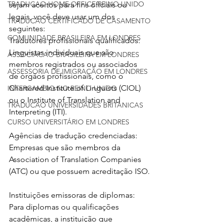
TRADUCAO HOME OFFICE REINO UNIDO
sejam aceitos para fins oficiais ou 
legais, você deve usar um dos 
TRADUCAO CERTIFICADO DE CASAMENTO
seguintes:
COMUNIDADE BRASILEIRA EM LONDRES
Tradutores profissionais qualificados: 
Linguistas individuais que são 
ASSOCIACAO BRASILEIRA EM LONDRES
membros registrados ou associados 
ASSESSORIA DE IMIGRAÇÃO EM LONDRES
de órgãos profissionais, como o 
Chartered Institute of Linguists (CIOL) 
INTERCAMBIO NO REINO UNIDO
ou o Institute of Translation and 
TRADUCAO UNIVERSIDADES BRITANICAS
Interpreting (ITI).
CURSO UNIVERSITÁRIO EM LONDRES
Agências de tradução credenciadas: 
Empresas que são membros da 
Association of Translation Companies 
(ATC) ou que possuem acreditação ISO.
Instituições emissoras de diplomas: 
Para diplomas ou qualificações 
acadêmicas, a instituição que 