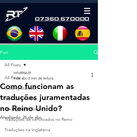
07360 670000
Post
All Posts
info896618
All Posts
9 de abr.
2 min de leitura
Como funcionam as
Getting Started
traduções juramentadas
Your Community
no Reino Unido?
Traduções de livros
Atualizado:
26 de abr.
Traduções de certificados no Reino
Traduções na Inglaterra