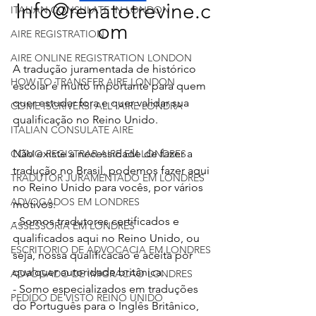
Info@renatotrevine.c
ITALIAN CONSULATE IN LONDON
om
AIRE REGISTRATION
AIRE ONLINE REGISTRATION LONDON
A tradução juramentada de histórico 
HOW TO TRANSFER AIRE LONDON
escolar é muito importante para quem 
quer estudar fora e quer validar sua 
COME ISCRIVERSI ALL' AIRE LONDRA
qualificação no Reino Unido.
ITALIAN CONSULATE AIRE
Não existe a necessidade de fazer a 
COMO REGISTRAR AIRE EM LONDRES
tradução no Brasil, podemos fazer aqui 
TRADUTOR JURAMENTADO EM LONDRES
no Reino Unido para vocês, por vários 
ADVOGADOS EM LONDRES
motivos:
- Somos tradutores certificados e 
ASSESSORIA EM LONDRES
qualificados aqui no Reino Unido, ou 
ESCRITORIO DE ADVOCACIA EM LONDRES
seja, nossa qualificacao é aceita por 
qualquer autoridade britânica.
ADVOGADO DE IMIGRACAO LONDRES
- Somo especializados em traduções 
PEDIDO DE VISTO REINO UNIDO
do Português para o Inglês Britânico, 