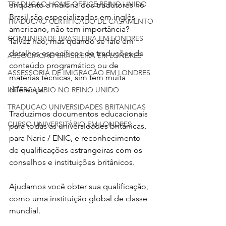
TRADUCAO HOME OFFICE REINO UNIDO
enquanto a maioria dos tradutores no 
Brasil são especializados em inglês 
TRADUCAO CERTIFICADO DE CASAMENTO
americano, não tem importância? 
COMUNIDADE BRASILEIRA EM LONDRES
Talvez não, mas quando se fale em 
detalhes específicos de traduções de 
ASSOCIACAO BRASILEIRA EM LONDRES
conteúdo programático ou de 
ASSESSORIA DE IMIGRAÇÃO EM LONDRES
matérias técnicas, sim tem muita 
diferença.
INTERCAMBIO NO REINO UNIDO
TRADUCAO UNIVERSIDADES BRITANICAS
Traduzimos documentos educacionais 
CURSO UNIVERSITÁRIO EM LONDRES
para todas as universidades britânicas, 
para Naric / ENIC, e reconhecimento 
de qualificações estrangeiras com os 
conselhos e instituições britânicos.
Ajudamos você obter sua qualificação, 
como uma instituição global de classe 
mundial. 