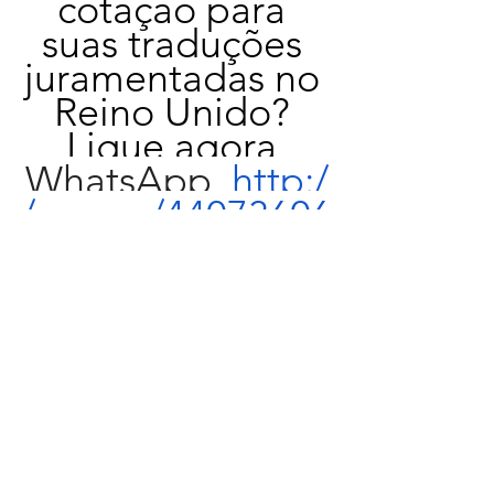
cotação para 
suas traduções 
juramentadas no 
Reino Unido? 
Ligue agora 
WhatsApp  
http:/
/wa.me/44073606
70000
Traducao documentos para Home Office
Traducao Casamento na Inglaterra
TRADUCAO JURAMENTADA
TRADUÇÃO JURAMENTADA DOCUMENTOS PORTUGUÊS - INGLÊS
HOME OFFICE TRANSLATION SERVICES
ESCRITORIO DE ADVOCACIA EM LONDRES
ADVOGADO DE IMIGRACAO LONDRES
PEDIDO DE VISTO REINO UNIDO