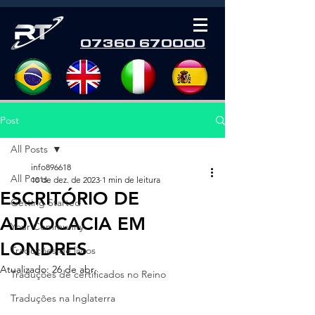
07360 670000
Post
All Posts
info896618
All Posts
10 de dez. de 2023
1 min de leitura
ESCRITÓRIO DE
Getting Started
ADVOCACIA EM
Your Community
LONDRES
Traduções de livros
Atualizado:
26 de abr.
Traduções de certificados no Reino
Traduções na Inglaterra