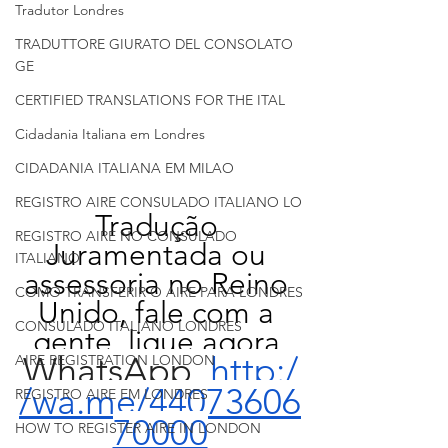
Tradutor Londres
TRADUTTORE GIURATO DEL CONSOLATO
GE
CERTIFIED TRANSLATIONS FOR THE ITAL
Cidadania Italiana em Londres
CIDADANIA ITALIANA EM MILAO
REGISTRO AIRE CONSULADO ITALIANO LO
Tradução 
REGISTRO AIRE NO CONSULADO
Juramentada ou 
ITALIANO
assessoria no Reino 
COMO TRANSFERIR O AIRE PARA LONDRES
Unido, fale com a 
CONSULADO ITALIANO LONDRES
gente, ligue agora 
WhatsApp  
http:/
AIRE REGISTRATION LONDON
/wa.me/44073606
REGISTRO AIRE EM LONDRES
70000
HOW TO REGISTER AIRE IN LONDON