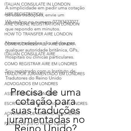
ITALIAN CONSULATE IN LONDON
A simplicidade em pedir uma cotação 
AIRE REGISTRATION
de suas traduções, envie um 
WhatsApp no numero 07783437077, 
AIRE ONLINE REGISTRATION LONDON
que repondo em minutos.
HOW TO TRANSFER AIRE LONDON
Nossas traduções são validas por 
COME ISCRIVERSI ALL' AIRE LONDRA
qualquer autoridade britânica, GPs, 
ITALIAN CONSULATE AIRE
Hospitais ou clinicas particulares.
COMO REGISTRAR AIRE EM LONDRES
Sou registrado com o Instituto de 
TRADUTOR JURAMENTADO EM LONDRES
Tradutores do Reino Unido
ADVOGADOS EM LONDRES
Precisa de uma 
ASSESSORIA EM LONDRES
cotação para 
ESCRITORIO DE ADVOCACIA EM LONDRES
suas traduções 
ADVOGADO DE IMIGRACAO LONDRES
juramentadas no 
PEDIDO DE VISTO REINO UNIDO
Reino Unido? 