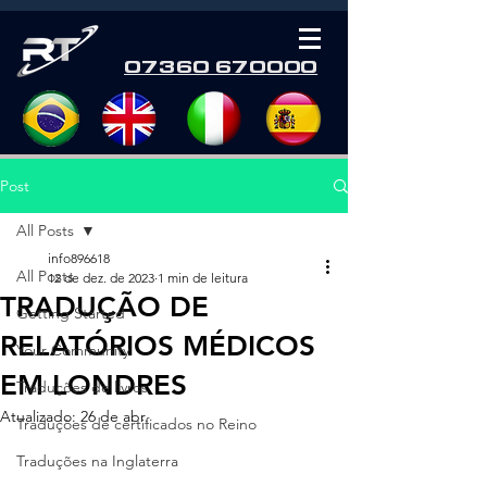
07360 670000
Post
All Posts
info896618
All Posts
12 de dez. de 2023
1 min de leitura
TRADUÇÃO DE
Getting Started
RELATÓRIOS MÉDICOS
Your Community
EM LONDRES
Traduções de livros
Atualizado:
26 de abr.
Traduções de certificados no Reino
Traduções na Inglaterra