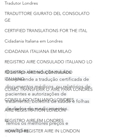
Tradutor Londres
TRADUTTORE GIURATO DEL CONSOLATO
GE
CERTIFIED TRANSLATIONS FOR THE ITAL
Cidadania Italiana em Londres
CIDADANIA ITALIANA EM MILAO
REGISTRO AIRE CONSULADO ITALIANO LO
O serviço de tradução médica 
REGISTRO AIRE NO CONSULADO
compreende a tradução certificada de 
ITALIANO
documentos médicos, ou relatórios de 
COMO TRANSFERIR O AIRE PARA LONDRES
pacientes e autorizações de 
CONSULADO ITALIANO LONDRES
tratamento, boletins de saúde e folhas 
de dados de medicamentos. 
AIRE REGISTRATION LONDON
REGISTRO AIRE EM LONDRES
Temos os melhores preços e 
condições.
HOW TO REGISTER AIRE IN LONDON