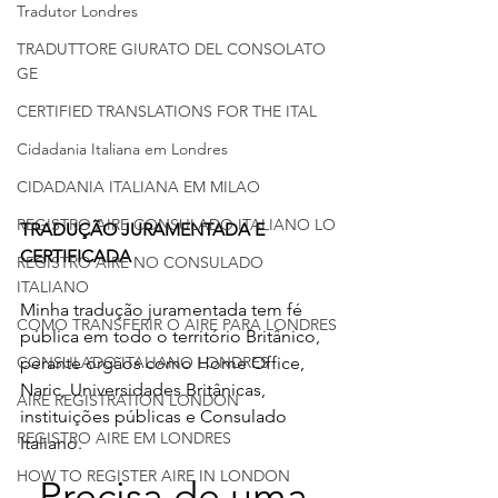
Tradutor Londres
TRADUTTORE GIURATO DEL CONSOLATO
GE
CERTIFIED TRANSLATIONS FOR THE ITAL
Cidadania Italiana em Londres
CIDADANIA ITALIANA EM MILAO
REGISTRO AIRE CONSULADO ITALIANO LO
TRADUÇÃO JURAMENTADA E 
CERTIFICADA 
REGISTRO AIRE NO CONSULADO
ITALIANO
Minha tradução juramentada tem fé 
COMO TRANSFERIR O AIRE PARA LONDRES
pública em todo o território Britânico, 
CONSULADO ITALIANO LONDRES
perante órgãos como Home Office, 
Naric, Universidades Britânicas, 
AIRE REGISTRATION LONDON
instituições públicas e Consulado 
REGISTRO AIRE EM LONDRES
Italiano.
HOW TO REGISTER AIRE IN LONDON
Precisa de uma 