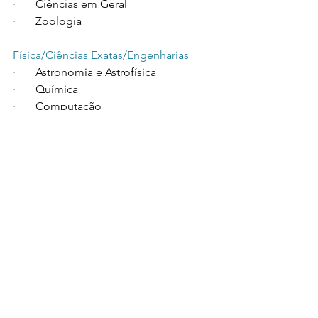
·       Ciências em Geral
·       Zoologia
Física/Ciências Exatas/Engenharias
·       Astronomia e Astrofísica
·       Química
·       Computação
·       Ciências da Informação
·       Ciências da Terra
·       Energia
·       Engenharias
·       Matemática
·       Física
·       Estatística
·       Ciências dos Sistemas
·       Robótica
Ciências Humanas e Sociais
·       Educação