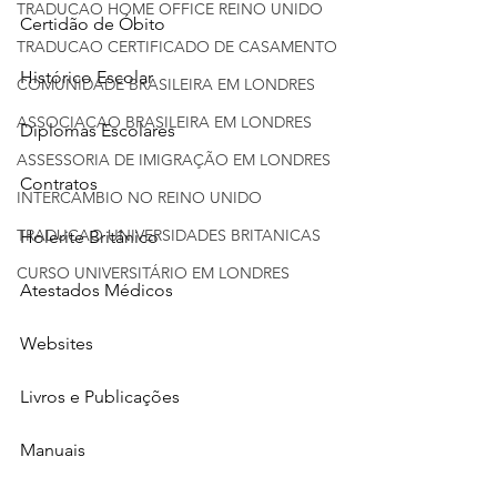
TRADUCAO HOME OFFICE REINO UNIDO
Certidão de Óbito
TRADUCAO CERTIFICADO DE CASAMENTO
Histórico Escolar
COMUNIDADE BRASILEIRA EM LONDRES
ASSOCIACAO BRASILEIRA EM LONDRES
Diplomas Escolares
ASSESSORIA DE IMIGRAÇÃO EM LONDRES
Contratos
INTERCAMBIO NO REINO UNIDO
TRADUCAO UNIVERSIDADES BRITANICAS
Holerite Britânico 
CURSO UNIVERSITÁRIO EM LONDRES
Atestados Médicos
Websites
Livros e Publicações
Manuais