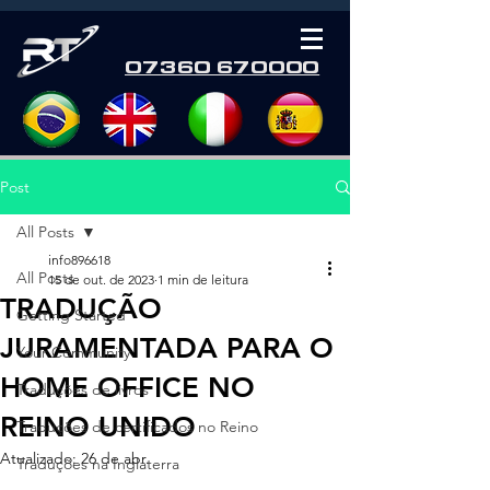
07360 670000
Post
All Posts
info896618
All Posts
15 de out. de 2023
1 min de leitura
TRADUÇÃO
Getting Started
JURAMENTADA PARA O
Your Community
HOME OFFICE NO
Traduções de livros
REINO UNIDO
Traduções de certificados no Reino
Atualizado:
26 de abr.
Traduções na Inglaterra