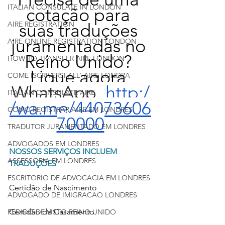
ITALIAN CONSULATE IN LONDON
cotação para 
AIRE REGISTRATION
suas traduções 
juramentadas no 
AIRE ONLINE REGISTRATION LONDON
Reino Unido? 
HOW TO TRANSFER AIRE LONDON
Ligue agora 
COME ISCRIVERSI ALL' AIRE LONDRA
WhatsApp  
http:/
ITALIAN CONSULATE AIRE
/wa.me/44073606
COMO REGISTRAR AIRE EM LONDRES
70000
TRADUTOR JURAMENTADO EM LONDRES
ADVOGADOS EM LONDRES
NOSSOS SERVIÇOS INCLUEM 
ASSESSORIA EM LONDRES
TRADUÇÕES
ESCRITORIO DE ADVOCACIA EM LONDRES
Certidão de Nascimento
ADVOGADO DE IMIGRACAO LONDRES
Certidão de Casamento
PEDIDO DE VISTO REINO UNIDO