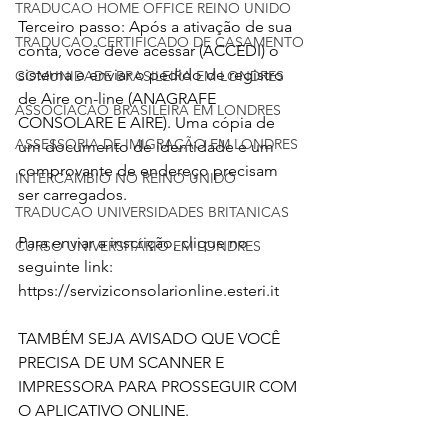
TRADUCAO HOME OFFICE REINO UNIDO
Terceiro passo: Após a ativação de sua 
TRADUCAO CERTIFICADO DE CASAMENTO
conta, você deve acessar (ACCEDI) o 
sistema e enviar o pedido de registro 
COMUNIDADE BRASILEIRA EM LONDRES
de Aire on-line (ANAGRAFE 
ASSOCIACAO BRASILEIRA EM LONDRES
CONSOLARE E AIRE). Uma cópia de 
ASSESSORIA DE IMIGRAÇÃO EM LONDRES
um documento de identidade e um 
comprovante de endereço precisam 
INTERCAMBIO NO REINO UNIDO
ser carregados.
TRADUCAO UNIVERSIDADES BRITANICAS
Para enviar a inscrição, clique no 
CURSO UNIVERSITÁRIO EM LONDRES
seguinte link: 
https://serviziconsolarionline.esteri.it
TAMBÉM SEJA AVISADO QUE VOCÊ 
PRECISA DE UM SCANNER E 
IMPRESSORA PARA PROSSEGUIR COM 
O APLICATIVO ONLINE.