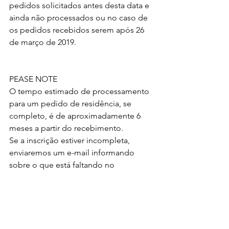
pedidos solicitados antes desta data e 
ainda não processados ​​ou no caso de 
os pedidos recebidos serem após 26 
de março de 2019.
PEASE NOTE
O tempo estimado de processamento 
para um pedido de residência, se 
completo, é de aproximadamente 6 
meses a partir do recebimento.
Se a inscrição estiver incompleta, 
enviaremos um e-mail informando 
sobre o que está faltando no 
momento oportuno. Portanto, é 
essencial que você forneça um 
endereço de e-mail válido em sua 
inscrição.