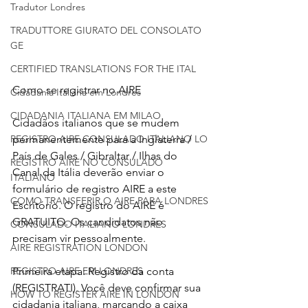
Tradutor Londres
TRADUTTORE GIURATO DEL CONSOLATO
GE
CERTIFIED TRANSLATIONS FOR THE ITAL
Como se registrar no AIRE
Cidadania Italiana em Londres
CIDADANIA ITALIANA EM MILAO
Cidadãos italianos que se mudem 
permanentemente para a Inglaterra / 
REGISTRO AIRE CONSULADO ITALIANO LO
País de Gales / Gibraltar / Ilhas do 
REGISTRO AIRE NO CONSULADO
Canal da Itália deverão enviar o 
ITALIANO
formulário de registro AIRE a este 
COMO TRANSFERIR O AIRE PARA LONDRES
Escritório. O registro do AIRE é 
GRATUITO. Os candidatos não 
CONSULADO ITALIANO LONDRES
precisam vir pessoalmente.
AIRE REGISTRATION LONDON
Primeira etapa: Registro da conta 
REGISTRO AIRE EM LONDRES
(REGISTRATI). Você deve confirmar sua 
HOW TO REGISTER AIRE IN LONDON
cidadania italiana, marcando a caixa 