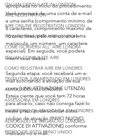
ITALIAN CONSULATE IN LONDON
apropriada no início do procedimento. 
Você precisará de uma conta de e-mail 
AIRE REGISTRATION
e uma senha (comprimento mínimo de 
AIRE ONLINE REGISTRATION LONDON
8 caracteres, comprimento máximo de 
16 caracteres, pelo menos uma letra 
HOW TO TRANSFER AIRE LONDON
maiúscula, um número, um caractere 
COME ISCRIVERSI ALL' AIRE LONDRA
especial). Em seguida, você poderá 
ITALIAN CONSULATE AIRE
inserir seus dados.
COMO REGISTRAR AIRE EM LONDRES
Segunda etapa: você receberá um e-
TRADUTOR JURAMENTADO EM LONDRES
mail solicitando a ativação de sua 
conta (LINK ATTIVAZIONE UTENZA). 
ADVOGADOS EM LONDRES
Esteja ciente que você tem 72 horas 
ASSESSORIA EM LONDRES
para ativá-lo, caso não consiga fazê-lo 
nesse prazo pode solicitar outro 
ESCRITORIO DE ADVOCACIA EM LONDRES
código de ativação (INVIO NUOVO 
ADVOGADO DE IMIGRACAO LONDRES
CODICE DI ATTIVAZIONE) conforme 
PEDIDO DE VISTO REINO UNIDO
indicado no e-mail.