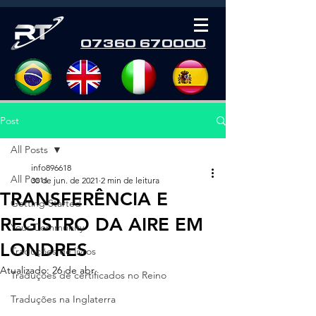
07360 670000
Post
All Posts
info896618
All Posts
30 de jun. de 2021
2 min de leitura
TRANSFERÊNCIA E
Getting Started
REGISTRO DA AIRE EM
Your Community
LONDRES
Traduções de livros
Atualizado:
26 de abr.
Traduções de certificados no Reino
Traduções na Inglaterra