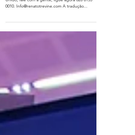
Tradução Juramentada ou assessoria no Reino
Unido, fale com a gente, ligue agora 020 8133
0010. Info@renatotrevine.com A tradução...