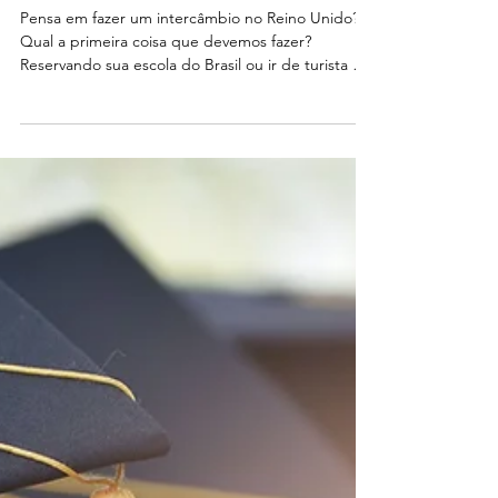
EM LONDRES
Pensa em fazer um intercâmbio no Reino Unido?
Qual a primeira coisa que devemos fazer?
Reservando sua escola do Brasil ou ir de turista e
descobrir as oportunidades na sua estadia?
Independente do que deve fazer, a mais
importante dica e validar e traduzir seus
documentos, para que não tenha a surpresa, por
isso que oferecemos nossos serviços de tradução
certificada, validas e aceitas por Universidades
Britânicas, reconhecimento de qualificação ou por
motivos empregatícios. P