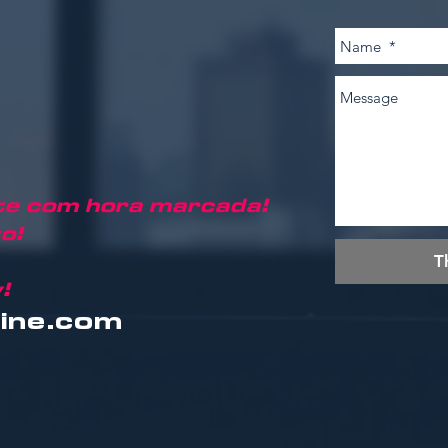
e com hora marcada!
o!
T
!
ine.com