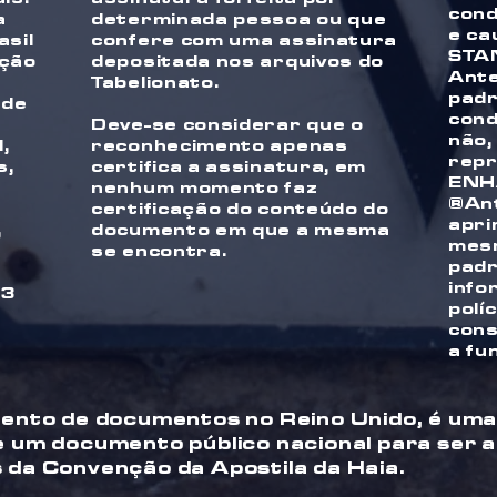
cond
a
determinada pessoa ou que
e ca
asil
confere com uma assinatura
STA
nção
depositada nos arquivos do
Ante
Tabelionato.
padr
 de
cond
Deve-se considerar que o
não,
,
reconhecimento apenas
repr
s,
certifica a assinatura, em
ENH
nenhum momento faz
Ant
certificação do conteúdo do
apri
,
documento em que a mesma
mesm
se encontra.
padr
info
 3
políc
cons
a fu
mento de documentos no Reino Unido, é um
 um documento público nacional para ser ace
 da Convenção da Apostila da Haia.