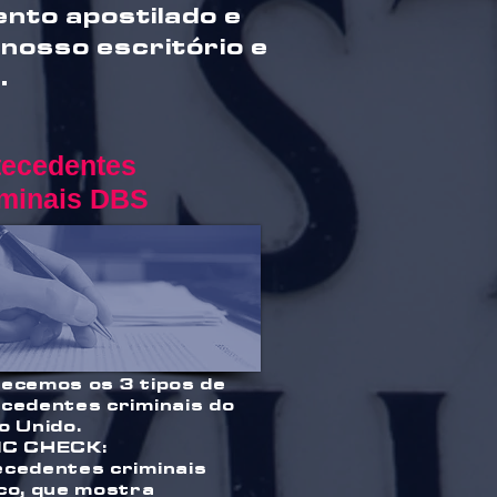
nto apostilado e
 nosso escritório e
.
tecedentes
iminais DBS
ecemos os 3 tipos de
cedentes criminais do
o Unido.
IC CHECK:
cedentes criminais
co, que mostra