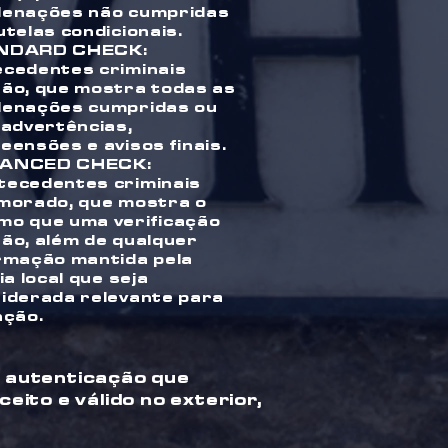
enações não cumpridas
utelas condicionais.
NDARD CHECK:
cedentes criminais
ão, que mostra todas as
enações cumpridas ou
 advertências,
eensões e avisos finais.
ANCED CHECK:
ecedentes criminais
morado, que mostra o
o que uma verificação
ão, além de qualquer
rmação mantida pela
ia local que seja
iderada relevante para
nção.
a autenticação que
ito e válido no exterior,