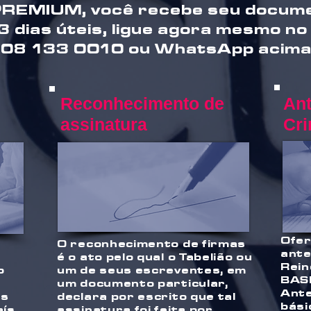
PREMIUM, você recebe seu docume
 3 dias úteis, ligue agora mesmo no
208 133 0010 ou WhatsApp acima
Reconhecimento de
An
assinatura
Cr
Ofer
O reconhecimento de firmas
ante
é o ato pelo qual o Tabelião ou
Rein
o
um de seus escreventes, em
BAS
um documento particular,
Ante
os
declara por escrito que tal
bási
ís.
assinatura foi feita por