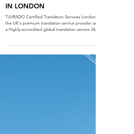
TRANSLATION SERVICES
IN LONDON
TJURADO Certified Translation Services London is
the UK's premium translation service provider and
a Highly-accredited global translation service 24/7
Call now WhatsApp http://wa.me/4407360670000
TJURADOis the UK’s premium translation service
provider and a Highly-accredited global certified
translation service 24/7 based in London, an
expert in high-quality document translation and
language services with multi-sector expertise in
more than 200 languages. CERTIFIED TRANSLATI