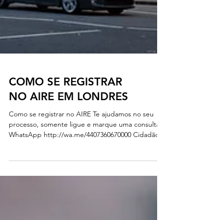
COMO SE REGISTRAR
NO AIRE EM LONDRES
Como se registrar no AIRE Te ajudamos no seu
processo, somente ligue e marque uma consulta
WhatsApp http://wa.me/4407360670000 Cidadãos
italianos que se mudem permanentemente para a
Inglaterra / País de Gales / Gibraltar / Ilhas do
Canal da Itália deverão enviar o formulário de
registro AIRE a este Escritório. O registro do AIRE