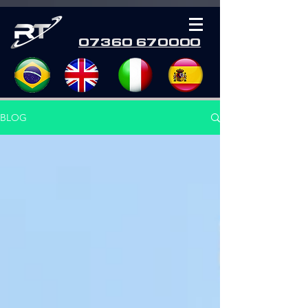
07360 670000
BLOG