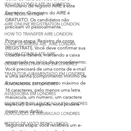
ITALIAN CONSULATE IN LONDON
formulário de registro AIRE a este 
Escritório. O registro do AIRE é 
AIRE REGISTRATION
GRATUITO. Os candidatos não 
AIRE ONLINE REGISTRATION LONDON
precisam vir pessoalmente.
HOW TO TRANSFER AIRE LONDON
Primeira etapa: Registro da conta 
COME ISCRIVERSI ALL' AIRE LONDRA
(REGISTRATI). Você deve confirmar sua 
ITALIAN CONSULATE AIRE
cidadania italiana, marcando a caixa 
apropriada no início do procedimento. 
COMO REGISTRAR AIRE EM LONDRES
Você precisará de uma conta de e-mail 
TRADUTOR JURAMENTADO EM LONDRES
e uma senha (comprimento mínimo de 
8 caracteres, comprimento máximo de 
ADVOGADOS EM LONDRES
16 caracteres, pelo menos uma letra 
ASSESSORIA EM LONDRES
maiúscula, um número, um caractere 
ESCRITORIO DE ADVOCACIA EM LONDRES
especial). Em seguida, você poderá 
inserir seus dados.
ADVOGADO DE IMIGRACAO LONDRES
PEDIDO DE VISTO REINO UNIDO
Segunda etapa: você receberá um e-