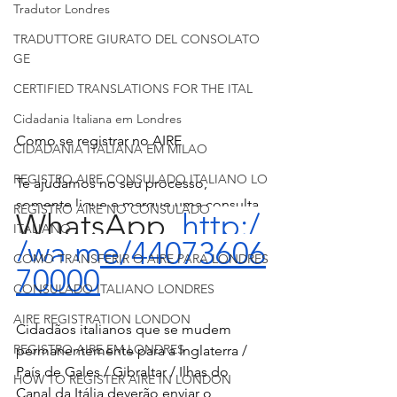
Tradutor Londres
TRADUTTORE GIURATO DEL CONSOLATO
GE
CERTIFIED TRANSLATIONS FOR THE ITAL
Cidadania Italiana em Londres
Como se registrar no AIRE
CIDADANIA ITALIANA EM MILAO
REGISTRO AIRE CONSULADO ITALIANO LO
Te ajudamos no seu processo, 
somente ligue e marque uma consulta 
REGISTRO AIRE NO CONSULADO
WhatsApp  
http:/
ITALIANO
/wa.me/44073606
COMO TRANSFERIR O AIRE PARA LONDRES
70000
CONSULADO ITALIANO LONDRES
AIRE REGISTRATION LONDON
Cidadãos italianos que se mudem 
REGISTRO AIRE EM LONDRES
permanentemente para a Inglaterra / 
País de Gales / Gibraltar / Ilhas do 
HOW TO REGISTER AIRE IN LONDON
Canal da Itália deverão enviar o 