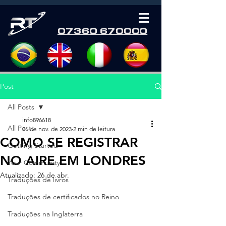
07360 670000
Post
All Posts
info896618
All Posts
21 de nov. de 2023
2 min de leitura
COMO SE REGISTRAR
Getting Started
NO AIRE EM LONDRES
Your Community
Atualizado:
26 de abr.
Traduções de livros
Traduções de certificados no Reino
Traduções na Inglaterra