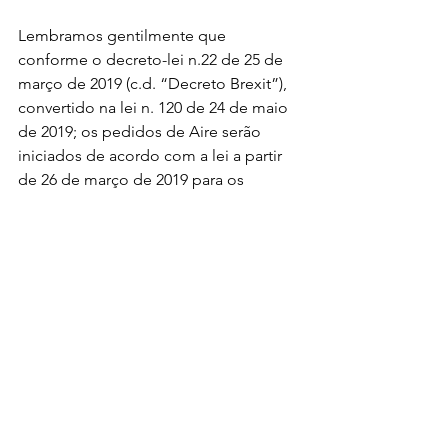
Lembramos gentilmente que 
conforme o decreto-lei n.22 de 25 de 
março de 2019 (c.d. “Decreto Brexit”), 
convertido na lei n. 120 de 24 de maio 
de 2019; os pedidos de Aire serão 
iniciados de acordo com a lei a partir 
de 26 de março de 2019 para os 
pedidos solicitados antes desta data e 
ainda não processados ​​ou no caso de 
os pedidos recebidos serem após 26 
de março de 2019.
PEASE NOTE
O tempo estimado de processamento 
para um pedido de residência, se 
completo, é de aproximadamente 6 
meses a partir do recebimento.