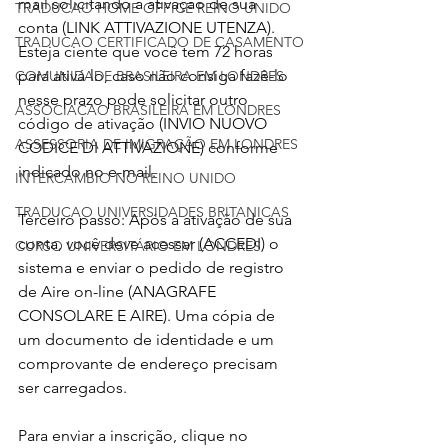
mail solicitando a ativação de sua 
TRADUCAO HOME OFFICE REINO UNIDO
conta (LINK ATTIVAZIONE UTENZA). 
TRADUCAO CERTIFICADO DE CASAMENTO
Esteja ciente que você tem 72 horas 
para ativá-lo, caso não consiga fazê-lo 
COMUNIDADE BRASILEIRA EM LONDRES
nesse prazo pode solicitar outro 
ASSOCIACAO BRASILEIRA EM LONDRES
código de ativação (INVIO NUOVO 
ASSESSORIA DE IMIGRAÇÃO EM LONDRES
CODICE DI ATTIVAZIONE) conforme 
indicado no e-mail.
INTERCAMBIO NO REINO UNIDO
TRADUCAO UNIVERSIDADES BRITANICAS
Terceiro passo: Após a ativação de sua 
conta, você deve acessar (ACCEDI) o 
CURSO UNIVERSITÁRIO EM LONDRES
sistema e enviar o pedido de registro 
de Aire on-line (ANAGRAFE 
CONSOLARE E AIRE). Uma cópia de 
um documento de identidade e um 
comprovante de endereço precisam 
ser carregados.
Para enviar a inscrição, clique no 