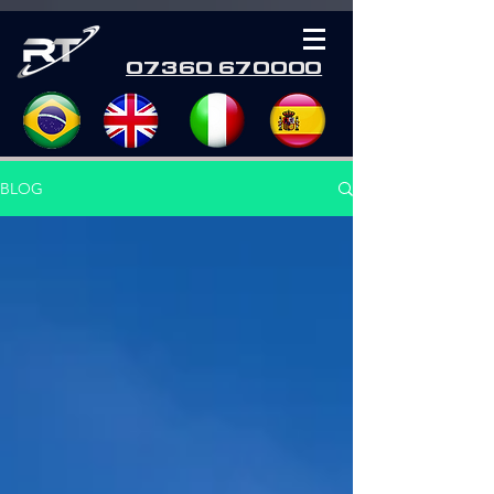
07360 670000
BLOG