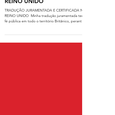
CERTIFICADAS DO
REINO UNIDO
TRADUÇÃO JURAMENTADA E CERTIFICADA NO
REINO UNIDO ​ Minha tradução juramentada tem
fé pública em todo o território Britânico, perante
órgãos como Home Office, Naric, Universidades
Britânicas, instituições públicas e Consulado
Italiano. NOSSOS SERVIÇOS INCLUEM
TRADUÇÕES ​ Certidão de Nascimento Certidão
de Casamento Certidão de Óbito Histórico Escolar
Diplomas Escolares ​ Contratos Holerite Britânico
Atestados Médicos Websites Livros e Publicações
Manuais Programas