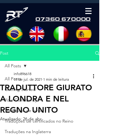
07360 670000
Post
All Posts
info896618
All Posts
17 de jul. de 2021
1 min de leitura
TRADUTTORE GIURATO
Getting Started
A LONDRA E NEL
Your Community
REGNO UNITO
Traduções de livros
Atualizado:
26 de abr.
Traduções de certificados no Reino
Traduções na Inglaterra