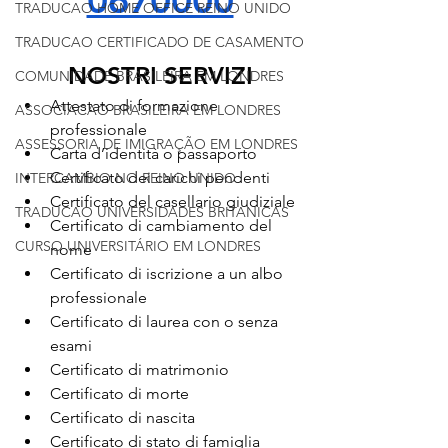
0670000
TRADUCAO HOME OFFICE REINO UNIDO
TRADUCAO CERTIFICADO DE CASAMENTO
NOSTRI SERVIZI
COMUNIDADE BRASILEIRA EM LONDRES
Attestato di formazione 
ASSOCIACAO BRASILEIRA EM LONDRES
professionale
ASSESSORIA DE IMIGRAÇÃO EM LONDRES
Carta d’identità o passaporto
Certificato dei carichi pendenti
INTERCAMBIO NO REINO UNIDO
Certificato del casellario giudiziale
TRADUCAO UNIVERSIDADES BRITANICAS
Certificato di cambiamento del 
CURSO UNIVERSITÁRIO EM LONDRES
nome
Certificato di iscrizione a un albo 
professionale
Certificato di laurea con o senza 
esami
Certificato di matrimonio
Certificato di morte
Certificato di nascita
Certificato di stato di famiglia