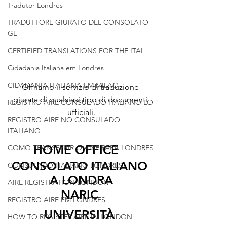
Tradutor Londres
TRADUTTORE GIURATO DEL CONSOLATO
GE
CERTIFIED TRANSLATIONS FOR THE ITAL
Cidadania Italiana em Londres
CIDADANIA ITALIANA EM MILAO
Offriamo il servizio di traduzione 
giurata di qualsiasi tipo di documenti 
REGISTRO AIRE CONSULADO ITALIANO LO
ufficiali.
REGISTRO AIRE NO CONSULADO
ITALIANO
HOME OFFICE   
COMO TRANSFERIR O AIRE PARA LONDRES
CONSOLATO ITALIANO 
CONSULADO ITALIANO LONDRES
A LONDRA
AIRE REGISTRATION LONDON
NARIC 
REGISTRO AIRE EM LONDRES
UNIVERSITÀ 
HOW TO REGISTER AIRE IN LONDON