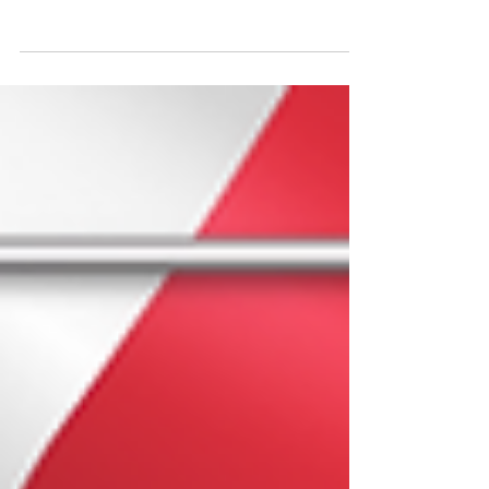
qualsiasi tipo di documenti ufficiali. ​ ​ HOME
OFFICE CONSOLATO ITALIANO A LONDRA
NARIC UNIVERSITÀ BRITANNICHE ESPERTI
NELLE TRADUZIONI LEGALI GIURATE A LONDRA
TRADUTTORE GIURATO DEL CONSOLATO
GENERALE D'ITALIA A LONDRA Chiama Ora!
WhatsApp http://wa.me/4407360670000 NOSTRI
SERVIZI Attestato di formazione professionale
Carta d’identità o passaporto Certificato dei
carichi pendenti Certificato del casellario giudiziale
Certific