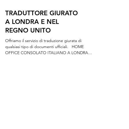
TRADUTTORE GIURATO
A LONDRA E NEL
REGNO UNITO
Offriamo il servizio di traduzione giurata di
qualsiasi tipo di documenti ufficiali. ​ ​ HOME
OFFICE CONSOLATO ITALIANO A LONDRA
NARIC UNIVERSITÀ BRITANNICHE ESPERTI
NELLE TRADUZIONI LEGALI GIURATE A LONDRA
TRADUTTORE GIURATO DEL CONSOLATO
GENERALE D'ITALIA A LONDRA Chiama Ora!
WhatsApp http://wa.me/4407360670000 NOSTRI
SERVIZI Attestato di formazione professionale
Carta d’identità o passaporto Certificato dei
carichi pendenti Certificato del casellario giudiziale
Certific