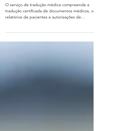
EM LONDRES
O serviço de tradução médica compreende a
tradução certificada de documentos médicos, ou
relatórios de pacientes e autorizações de
tratamento, boletins de saúde e folhas de dados
de medicamentos. Temos os melhores preços e
condições. A simplicidade em pedir uma cotação
de suas traduções, envie um WhatsApp no
numero 07783437077, que repondo em minutos.
Nossas traduções são validas por qualquer
autoridade britânica, GPs, Hospitais ou clinicas
particulares. Sou registra