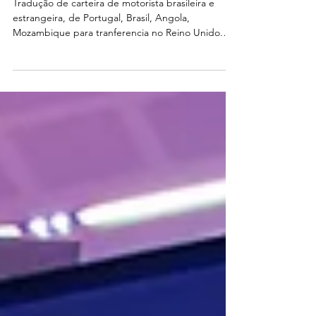
HABILITAÇÃO NA
INGLATERRA
Tradução de carteira de motorista brasileira e
estrangeira, de Portugal, Brasil, Angola,
Mozambique para tranferencia no Reino Unido.
Tradução do CAM ou documentos do IMT Quer
um orçamento de tradução de carteira de
habilitação? Envie a cópia dos documentos para o
nosso Whats 077 8343 7077. Não perca tempo
buscando informações e orçamentos. Nós já
poderíamos estar traduzindo sua CNH. Precisa de
uma cotação para suas traduções juramentadas no
Reino Unido? Ligue agora WhatsApp