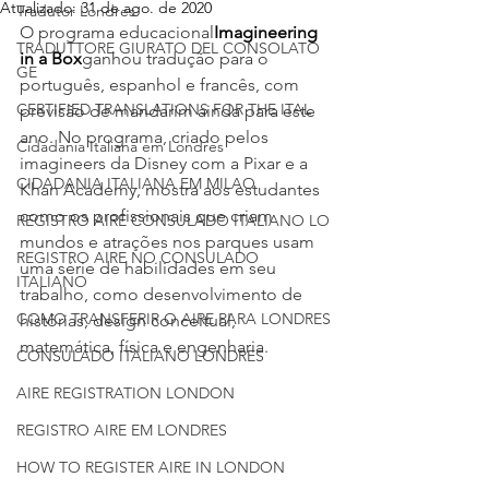
Atualizado:
31 de ago. de 2020
Tradutor Londres
O programa educacional
Imagineering 
TRADUTTORE GIURATO DEL CONSOLATO
in a Box
ganhou tradução para o 
GE
português, espanhol e francês, com 
CERTIFIED TRANSLATIONS FOR THE ITAL
previsão de mandarim ainda para este 
ano. No programa, criado pelos 
Cidadania Italiana em Londres
imagineers da Disney com a Pixar e a 
CIDADANIA ITALIANA EM MILAO
Khan Academy, mostra aos estudantes 
como os profissionais que criam 
REGISTRO AIRE CONSULADO ITALIANO LO
mundos e atrações nos parques usam 
REGISTRO AIRE NO CONSULADO
uma série de habilidades em seu 
ITALIANO
trabalho, como desenvolvimento de 
COMO TRANSFERIR O AIRE PARA LONDRES
histórias, design conceitual, 
matemática, física e engenharia.
CONSULADO ITALIANO LONDRES
AIRE REGISTRATION LONDON
REGISTRO AIRE EM LONDRES
HOW TO REGISTER AIRE IN LONDON