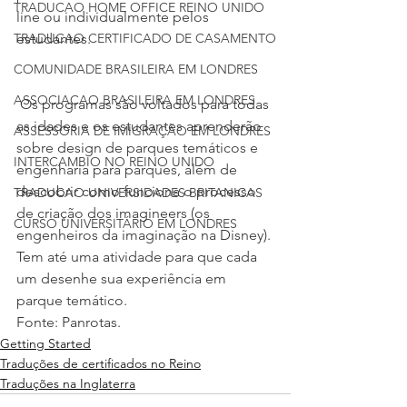
TRADUCAO HOME OFFICE REINO UNIDO
line ou individualmente pelos 
estudantes.
TRADUCAO CERTIFICADO DE CASAMENTO
COMUNIDADE BRASILEIRA EM LONDRES
ASSOCIACAO BRASILEIRA EM LONDRES
 Os programas são voltados para todas 
as idades e os estudantes aprenderão 
ASSESSORIA DE IMIGRAÇÃO EM LONDRES
sobre design de parques temáticos e 
INTERCAMBIO NO REINO UNIDO
engenharia para parques, além de 
descobrir como funciona o processo 
TRADUCAO UNIVERSIDADES BRITANICAS
de criação dos imagineers (os 
CURSO UNIVERSITÁRIO EM LONDRES
engenheiros da imaginação na Disney). 
Tem até uma atividade para que cada 
um desenhe sua experiência em 
parque temático.
Fonte: Panrotas.
Getting Started
Traduções de certificados no Reino
Traduções na Inglaterra