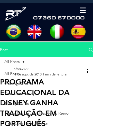
07360 670000
Post
All Posts
info896618
All Posts
11 de ago. de 2018
1 min de leitura
PROGRAMA
Getting Started
EDUCACIONAL DA
Your Community
DISNEY GANHA
Traduções de livros
TRADUÇÃO EM
Traduções de certificados no Reino
PORTUGUÊS
Traduções na Inglaterra