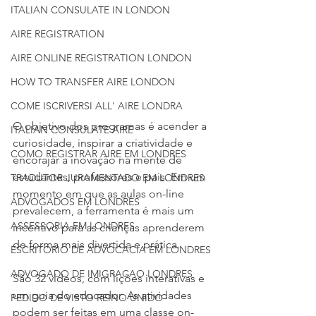
ITALIAN CONSULATE IN LONDON
AIRE REGISTRATION
AIRE ONLINE REGISTRATION LONDON
HOW TO TRANSFER AIRE LONDON
COME ISCRIVERSI ALL' AIRE LONDRA
O objetivo dos programas é acender a 
ITALIAN CONSULATE AIRE
curiosidade, inspirar a criatividade e 
COMO REGISTRAR AIRE EM LONDRES
encorajar a inovação na mente de 
estudantes, professores e pais. Em um 
TRADUTOR JURAMENTADO EM LONDRES
momento em que as aulas on-line 
ADVOGADOS EM LONDRES
prevalecem, a ferramenta é mais um 
ASSESSORIA EM LONDRES
incentivo para as crianças aprenderem 
de forma mais divertida e prática.
ESCRITORIO DE ADVOCACIA EM LONDRES
ADVOGADO DE IMIGRACAO LONDRES
São 32 vídeos, com lições interativas e 
um guia do educador. As atividades 
PEDIDO DE VISTO REINO UNIDO
podem ser feitas em uma classe on-