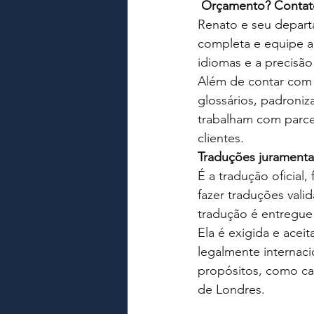
Orçamento? Contato
COMO REGISTRAR AIRE EM LO
Renato e seu departa
completa e equipe a
ASSESSORIA EM LONDRES
idiomas e a precisão
Além de contar com 
glossários, padroniz
ADVOGADO DE IMIGRACAO L
trabalham com parcei
clientes.
Traduções jurament
É a tradução oficial,
fazer traduções vali
tradução é entregue 
Ela é exigida e acei
legalmente internaci
propósitos, como ca
de Londres.