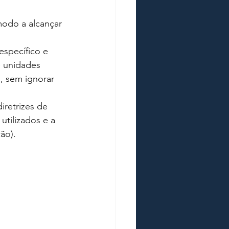
odo a alcançar 
specífico e 
e unidades 
, sem ignorar 
iretrizes de 
tilizados e a 
ão).