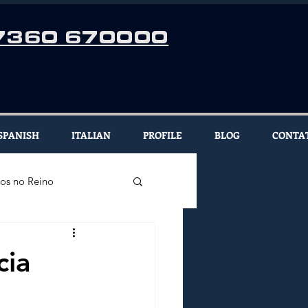
7360 670000
SPANISH
ITALIAN
PROFILE
BLOG
CONTA
dos no Reino
E
cia
TALIANA EM MILAO