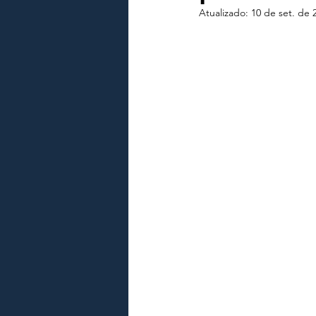
Atualizado:
10 de set. de 
REGISTRO AIRE CONSULADO I
COMO TRANSFERIR O AIRE PA
AIRE REGISTRATION LONDON
ITALIAN CONSULATE IN LOND
HOW TO TRANSFER AIRE LON