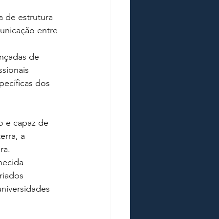
VOGADOS EM LONDRES
 de estrutura 
unicação entre 
ançadas de 
sionais 
pecíficas dos 
do e capaz de 
rra, a 
ra.
hecida 
riados 
niversidades 