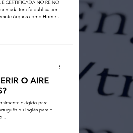
E CERTIFICADA NO REINO
amentada tem fé pública em
, perante órgãos como Home
ritânicas, instituições
ano. NOSSOS SERVIÇOS
idão de Nascimento
RIR O AIRE
S?
geralmente exigido para
ortuguês ou Inglês para o
...