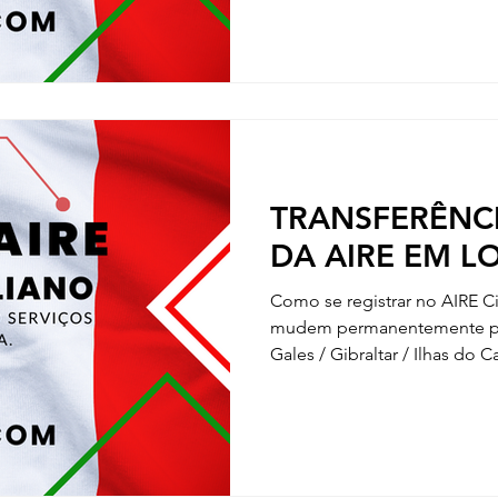
TRANSFERÊNCI
DA AIRE EM L
Como se registrar no AIRE C
mudem permanentemente para
Gales / Gibraltar / Ilhas do C
formulário de registro AIRE a
AIRE é GRATUITO. Os candid
pessoalmente. Primeira etapa
(REGISTRATI). Você deve conf
marcando a caixa apropriada