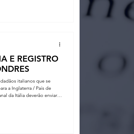
A E REGISTRO
ONDRES
idadãos italianos que se
 a Inglaterra / País de
anal da Itália deverão enviar o
 este Escritório. O registro do
atos não precisam vir
: Registro da conta
irmar sua cidadania italiana,
 no início do procedimento.