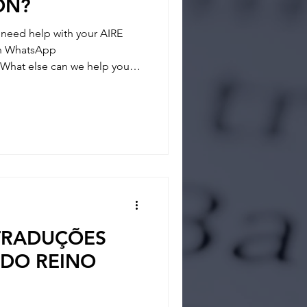
ON?
eed help with your AIRE
 on WhatsApp
What else can we help you? -
- REGISTRATION
tainties and answer any
 way and if you feel you
 TRADUÇÕES
 DO REINO