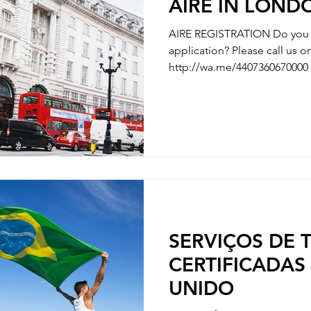
AIRE IN LOND
AIRE REGISTRATION Do you n
application? Please call us
http://wa.me/4407360670000 
AIRE REGISTRATION - REGISTRATION OF ITALIAN’S
PARTNER / MARRIAGE REGISTRATION 
WITH YOUR CHILDBIRTH - REGISTRATION WITH
CHANGE OF NAMES - REGISTRATION OF DIVORCE We
are here to clarify any uncer
questions you have along the
need some hel
SERVIÇOS DE
CERTIFICADAS
UNIDO