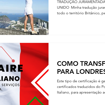
TRADUÇÃO JURAMENTADA 
UNIDO ​ Minha tradução jur
todo o território Britânico
Office, Naric, Universidades B
públicas e Consulado Itali
INCLUEM TRADUÇÕES ​ Cert
Certidão de Casamento Certidão de Óbito Histórico
Escolar Diplomas Escolares ​ Contratos Holerite Britânico
Atestados Médicos Websites Livros e Publicações
Manuais Programas
COMO TRANSFE
PARA LONDRE
Este tipo de certificação é 
certificados traduzidos do P
Italiano, para apresentação ao