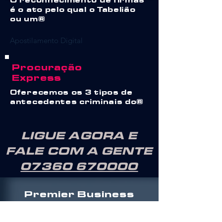
O reconhecimento de firmas
é o ato pelo qual o Tabelião
ou um
Apostilamento Digital
Procuração
Express
Oferecemos os 3 tipos de
antecedentes criminais do
LIGUE AGORA E
FALE COM A GENTE
07360 670000
Premier Business
Centre
47 - 49 Park Royal