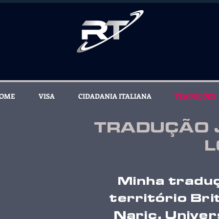
OME
VISA
CIDADANIA ITALIANA
TRADUÇÕES
TRADUÇÃO 
L
Minha traduç
território Br
Naric, Univer