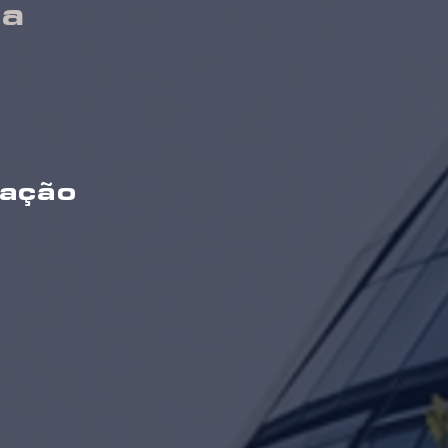
ia
mação