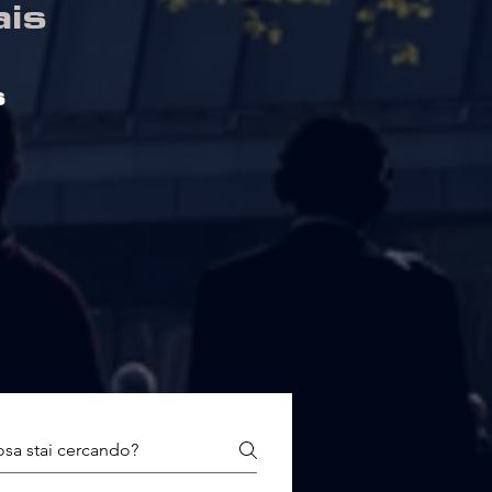
ais
s