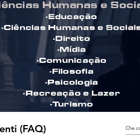
iências Humanas e Soci
·Educação
·Ciências Humanas e Sociai
·Direito
·Mídia
·Comunicação
·Filosofia
·Psicologia
·Recreação e Lazer
·Turismo
nti (FAQ)