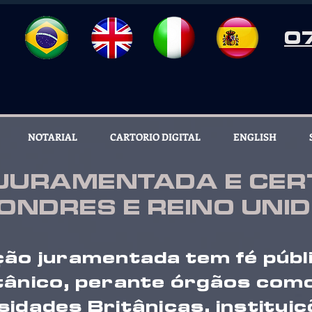
0
NOTARIAL
CARTORIO DIGITAL
ENGLISH
JURAMENTADA E CERT
ONDRES E REINO UNI
ão juramentada tem fé públ
itânico, perante órgãos com
sidades Britânicas, instituiç