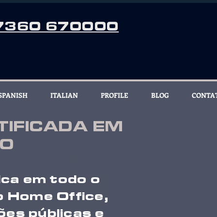
7360 670000
SPANISH
ITALIAN
PROFILE
BLOG
CONTA
IFICADA EM
DO
ica em todo o
o Home Office,
ões públicas e