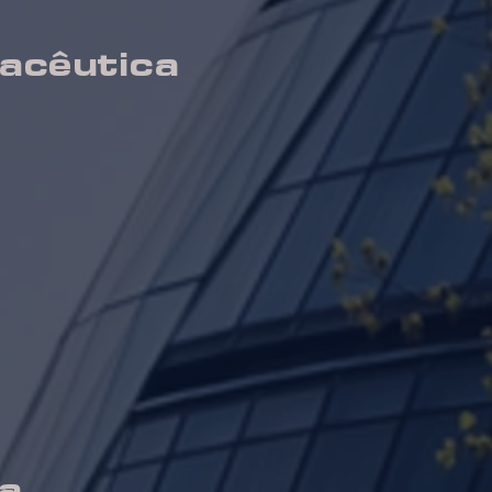
acêutica
da