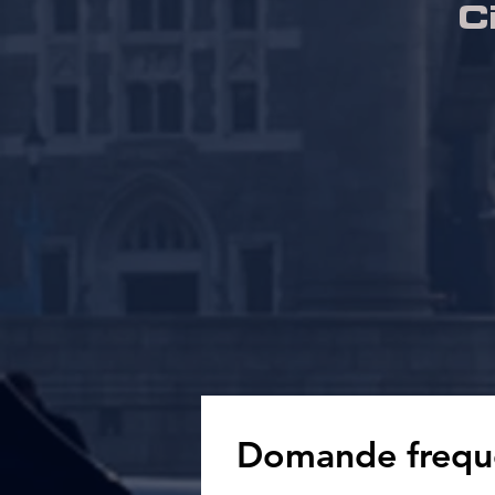
C
Domande freque