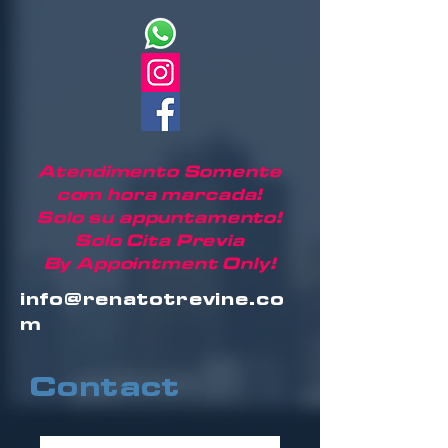
Atendimento Somente
com hora marcada!
Solo su appuntamento!
Solo Cita Previa
By Appointment Only!
info@renatotrevine.co
m
Contact