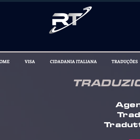
OME
VISA
CIDADANIA ITALIANA
TRADUÇÕES
TRADUZIO
Agen
Trad
Tradutt