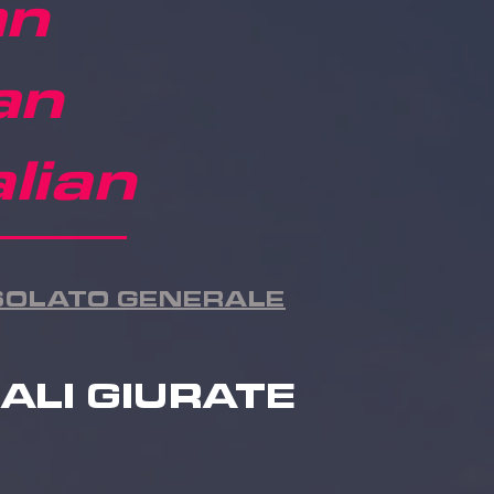
an
an
lian
NSOLATO GENERALE
ALI GIURATE