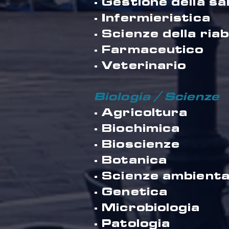
· Gestione della sa
· Infermieristica
· Scienze della riab
· Farmaceutico
· Veterinario
Biologia / Scienze
· Agricoltura
· Biochimica
· Bioscienze
· Botanica
· Scienze ambienta
· Genetica
· Microbiologia
· Patologia