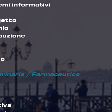
emi informativi
getto
hio
ibuzione
ro
rinaria / Farmaceutica
tiva