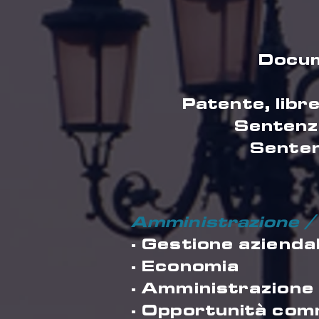
Docum
Patente, libr
Sentenza
Senten
Amministrazione /
· Gestione azienda
· Economia
· Amministrazione
· Opportunità com