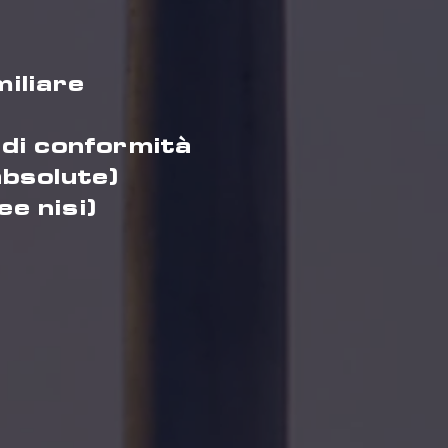
iliare
 di conformità
absolute)
e nisi)