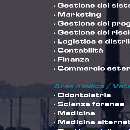
· Gestione dei sist
· Marketing
· Gestione del pro
· Gestione del risc
· Logistica e distr
· Contabilità
· Finanza
· Commercio este
Area medica / Vete
· Odontoiatria
· Scienza forense
· Medicina
· Medicina alterna