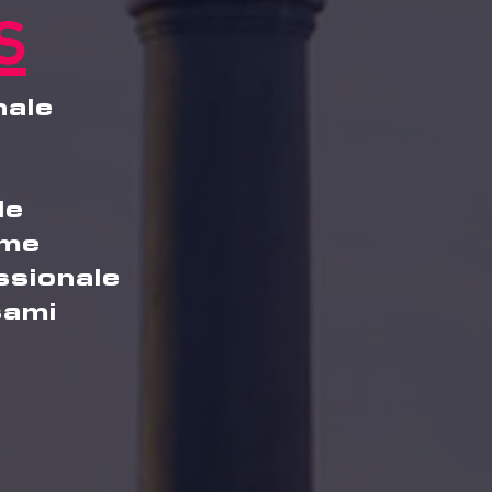
s
nale
le
ome
essionale
sami