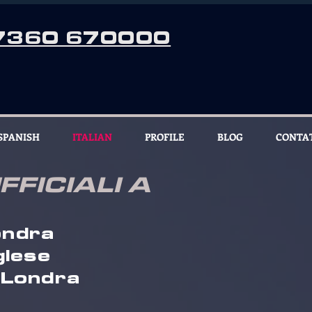
7360 670000
SPANISH
ITALIAN
PROFILE
BLOG
CONTA
FICIALI A
ondra
glese
e Londra