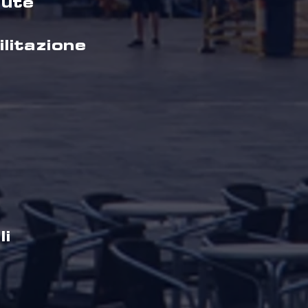
lute
ilitazione
li