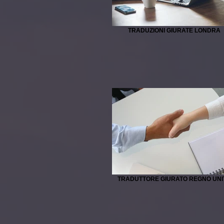
TRADUZIONI GIURATE LONDRA
TRADUTTORE GIURATO REGNO UNI