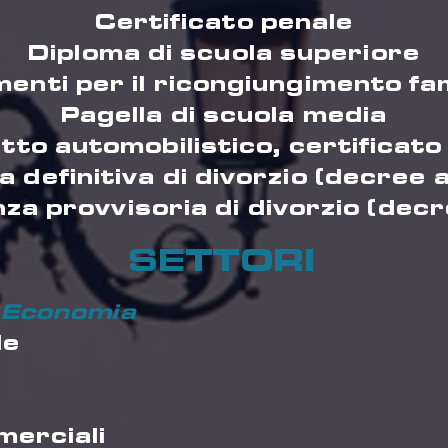
Certificato penale
Diploma di scuola superiore
enti per il ricongiungimento fam
Pagella di scuola media
etto automobilistico, certificato
 definitiva di divorzio (decree 
za provvisoria di divorzio (decre
SETTORI
 Economia
le
merciali