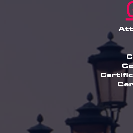
Att
C
Ce
Certific
Cer