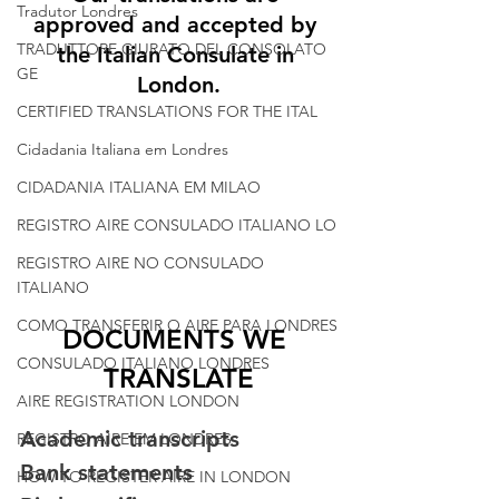
Tradutor Londres
approved and accepted by 
TRADUTTORE GIURATO DEL CONSOLATO
the Italian Consulate in 
GE
London.
CERTIFIED TRANSLATIONS FOR THE ITAL
Cidadania Italiana em Londres
CIDADANIA ITALIANA EM MILAO
REGISTRO AIRE CONSULADO ITALIANO LO
REGISTRO AIRE NO CONSULADO
ITALIANO
COMO TRANSFERIR O AIRE PARA LONDRES
DOCUMENTS WE 
CONSULADO ITALIANO LONDRES
TRANSLATE
AIRE REGISTRATION LONDON
Academic transcripts
REGISTRO AIRE EM LONDRES
Bank statements
HOW TO REGISTER AIRE IN LONDON