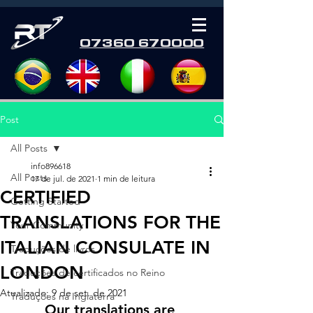
07360 670000
Post
All Posts
info896618
All Posts
17 de jul. de 2021
1 min de leitura
CERTIFIED
Getting Started
TRANSLATIONS FOR THE
Your Community
ITALIAN CONSULATE IN
Traduções de livros
LONDON
Traduções de certificados no Reino
Atualizado:
9 de set. de 2021
Traduções na Inglaterra
Our translations are 