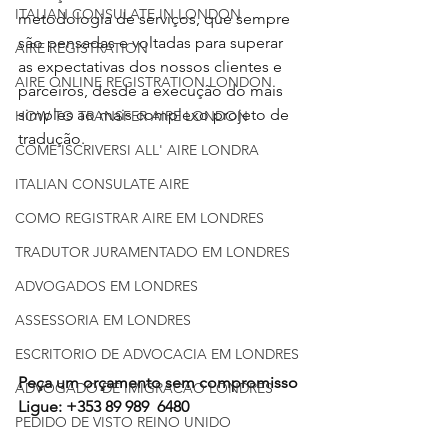
ITALIAN CONSULATE IN LONDON
metodologia de serviços, que sempre 
são pensadas e voltadas para superar 
AIRE REGISTRATION
as expectativas dos nossos clientes e 
AIRE ONLINE REGISTRATION LONDON
parceiros, desde a execução do mais 
simples ao mais complexo projeto de 
HOW TO TRANSFER AIRE LONDON
tradução.
COME ISCRIVERSI ALL' AIRE LONDRA
ITALIAN CONSULATE AIRE
COMO REGISTRAR AIRE EM LONDRES
TRADUTOR JURAMENTADO EM LONDRES
ADVOGADOS EM LONDRES
ASSESSORIA EM LONDRES
ESCRITORIO DE ADVOCACIA EM LONDRES
Peça um orçamento sem compromisso
ADVOGADO DE IMIGRACAO LONDRES
Ligue: +353 89 989
6480
PEDIDO DE VISTO REINO UNIDO