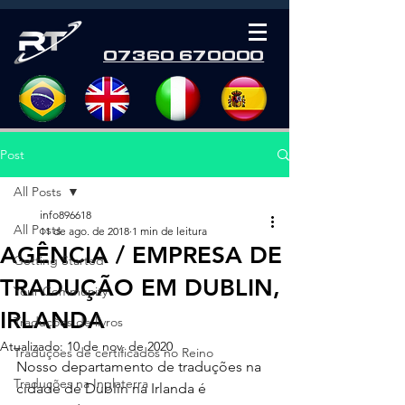
07360 670000
Post
All Posts
info896618
All Posts
11 de ago. de 2018
1 min de leitura
AGÊNCIA / EMPRESA DE
Getting Started
TRADUÇÃO EM DUBLIN,
Your Community
IRLANDA
Traduções de livros
Atualizado:
10 de nov. de 2020
Traduções de certificados no Reino
Nosso departamento de traduções na 
Traduções na Inglaterra
cidade de Dublin na Irlanda é 