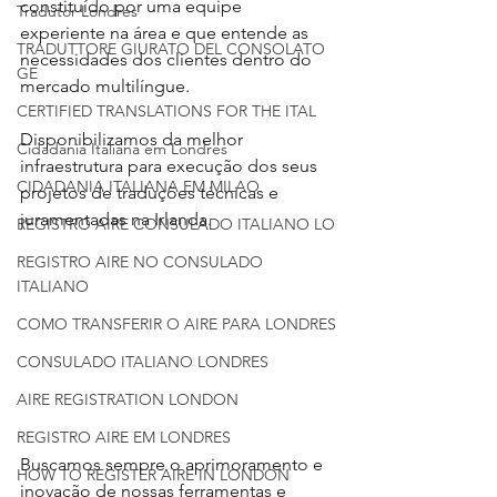
constituído por uma equipe 
Tradutor Londres
experiente na área e que entende as 
TRADUTTORE GIURATO DEL CONSOLATO
necessidades dos clientes dentro do 
GE
mercado multilíngue.
CERTIFIED TRANSLATIONS FOR THE ITAL
Disponibilizamos da melhor 
Cidadania Italiana em Londres
infraestrutura para execução dos seus 
CIDADANIA ITALIANA EM MILAO
projetos de traduções técnicas e 
juramentadas na Irlanda.
REGISTRO AIRE CONSULADO ITALIANO LO
REGISTRO AIRE NO CONSULADO
ITALIANO
COMO TRANSFERIR O AIRE PARA LONDRES
CONSULADO ITALIANO LONDRES
AIRE REGISTRATION LONDON
REGISTRO AIRE EM LONDRES
Buscamos sempre o aprimoramento e 
HOW TO REGISTER AIRE IN LONDON
inovação de nossas ferramentas e 