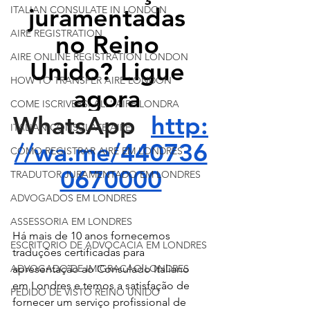
juramentadas 
ITALIAN CONSULATE IN LONDON
AIRE REGISTRATION
no Reino 
AIRE ONLINE REGISTRATION LONDON
Unido? Ligue 
HOW TO TRANSFER AIRE LONDON
agora 
COME ISCRIVERSI ALL' AIRE LONDRA
WhatsApp  
http:
ITALIAN CONSULATE AIRE
//wa.me/440736
COMO REGISTRAR AIRE EM LONDRES
0670000
TRADUTOR JURAMENTADO EM LONDRES
ADVOGADOS EM LONDRES
ASSESSORIA EM LONDRES
Há mais de 10 anos fornecemos 
ESCRITORIO DE ADVOCACIA EM LONDRES
traduções certificadas para 
ADVOGADO DE IMIGRACAO LONDRES
apresentação ao Consulado Italiano 
em Londres e temos a satisfação de 
PEDIDO DE VISTO REINO UNIDO
fornecer um serviço profissional de 