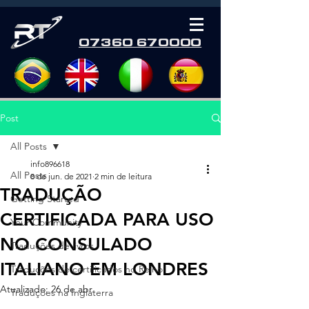
07360 670000
Post
All Posts
info896618
All Posts
8 de jun. de 2021
2 min de leitura
TRADUÇÃO
Getting Started
CERTIFICADA PARA USO
Your Community
NO CONSULADO
Traduções de livros
ITALIANO EM LONDRES
Traduções de certificados no Reino
Atualizado:
26 de abr.
Traduções na Inglaterra