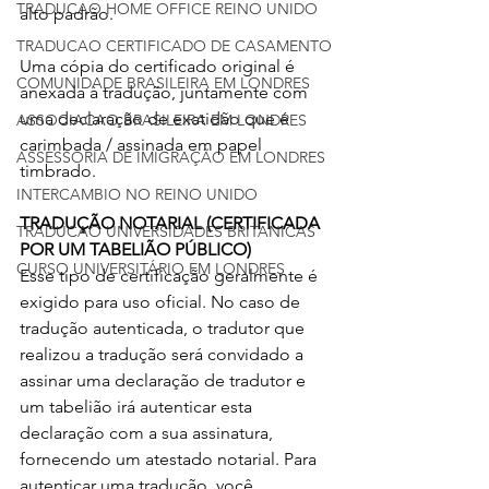
TRADUCAO HOME OFFICE REINO UNIDO
alto padrão.
TRADUCAO CERTIFICADO DE CASAMENTO
Uma cópia do certificado original é 
COMUNIDADE BRASILEIRA EM LONDRES
anexada à tradução, juntamente com 
uma declaração de exatidão que é 
ASSOCIACAO BRASILEIRA EM LONDRES
carimbada / assinada em papel 
ASSESSORIA DE IMIGRAÇÃO EM LONDRES
timbrado. 
INTERCAMBIO NO REINO UNIDO
TRADUÇÃO NOTARIAL (CERTIFICADA 
TRADUCAO UNIVERSIDADES BRITANICAS
POR UM TABELIÃO PÚBLICO)
CURSO UNIVERSITÁRIO EM LONDRES
Esse tipo de certificação geralmente é 
exigido para uso oficial. No caso de 
tradução autenticada, o tradutor que 
realizou a tradução será convidado a 
assinar uma declaração de tradutor e 
um tabelião irá autenticar esta 
declaração com a sua assinatura, 
fornecendo um atestado notarial. Para 
autenticar uma tradução, você 