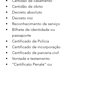
Certidão de casamento
Certidão de óbito
Decreto absoluto
Decreto nisi
Reconhecimento de serviço
Bilhete de identidade ou 
passaporte
Certificado de Polícia
Certificado de incorporação
Certificado de parceria civil
Vontade e testamento
“Certificato Penale” ou 
“Certificato dei Carichi Pendenti”
Precisando de traducoe, envie hoje 
mesmo seus documentos para: 
info@renatotrevine.com
Precisa de uma 