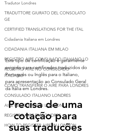
Tradutor Londres
TRADUTTORE GIURATO DEL CONSOLATO
GE
CERTIFIED TRANSLATIONS FOR THE ITAL
Cidadania Italiana em Londres
CIDADANIA ITALIANA EM MILAO
REGISTRO AIRE CONSULADO ITALIANO LO
Este tipo de certificação é geralmente 
exigido para certificados traduzidos do 
REGISTRO AIRE NO CONSULADO
Português ou Inglês para o Italiano, 
ITALIANO
para apresentação ao Consulado Geral 
COMO TRANSFERIR O AIRE PARA LONDRES
da Itália em Londres. 
CONSULADO ITALIANO LONDRES
Precisa de uma 
AIRE REGISTRATION LONDON
cotação para 
REGISTRO AIRE EM LONDRES
suas traduções 
HOW TO REGISTER AIRE IN LONDON