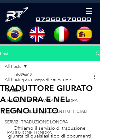
07360 670000
Post
All Posts
info896618
All Posts
17 lug 2021
Tempo di lettura: 1 min
TRADUTTORE GIURATO
Translation
A LONDRA E NEL
TRADUZIONI ASSEVERATE LONDRA
REGNO UNITO
TRADUZIONE DI DOCUMENTI UFFICIALI
SERVIZI TRADUZIONE LONDRA
Offriamo il servizio di traduzione 
TRADUZIONE LONDRA
giurata di qualsiasi tipo di documenti 